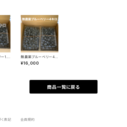
ー1.7
無農薬ブルーベリー4キ
ロ
¥16,000
商品一覧に戻る
づく表記
会員規約