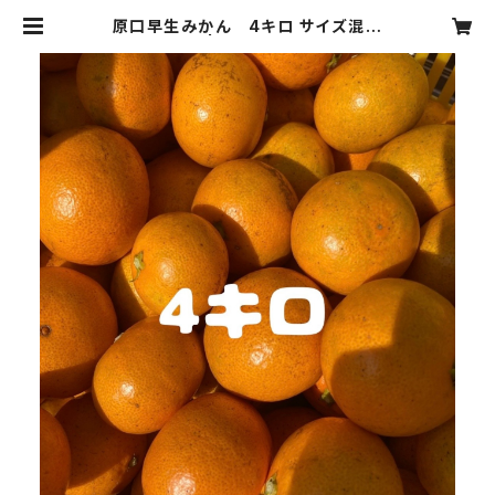
原口早生みかん 4キロ サイズ混合
| 広津農園