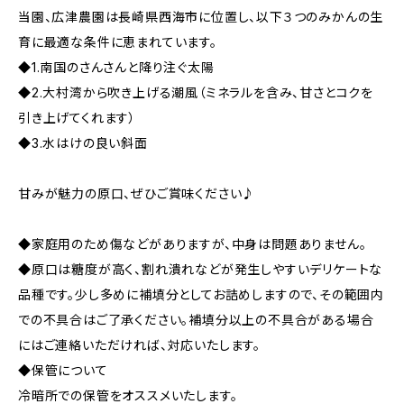
当園、広津農園は長崎県西海市に位置し、以下３つのみかんの生
育に最適な条件に恵まれています。
◆1.南国のさんさんと降り注ぐ太陽
◆2.大村湾から吹き上げる潮風（ミネラルを含み、甘さとコクを
引き上げてくれます）
◆3.水はけの良い斜面
甘みが魅力の原口、ぜひご賞味ください♪
◆家庭用のため傷などがありますが、中身は問題ありません。
◆原口は糖度が高く、割れ潰れなどが発生しやすいデリケートな
品種です。少し多めに補填分としてお詰めしますので、その範囲内
での不具合はご了承ください。補填分以上の不具合がある場合
にはご連絡いただければ、対応いたします。
◆保管について
冷暗所での保管をオススメいたします。