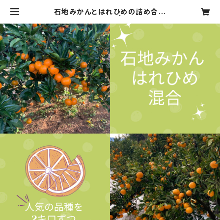
石地みかんとはれひめの詰め合わ
せ 合計4キロ | 広津農園